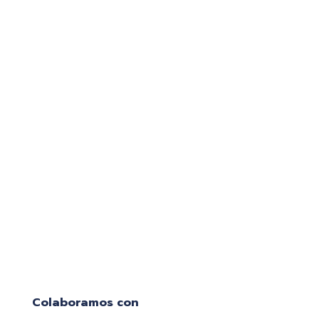
cualificados
que hacen que nuestro
servicio sea rápido y
eficaz
Colaboramos con